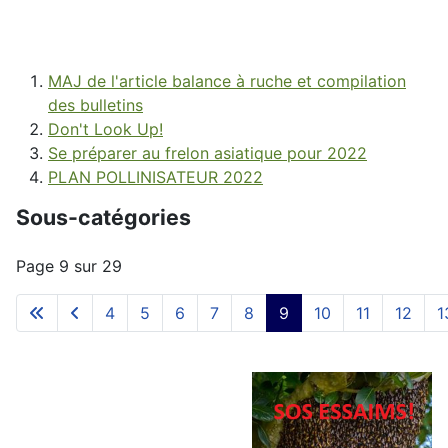
MAJ de l'article balance à ruche et compilation
des bulletins
Don't Look Up!
Se préparer au frelon asiatique pour 2022
PLAN POLLINISATEUR 2022
Sous-catégories
Page 9 sur 29
4
5
6
7
8
9
10
11
12
1