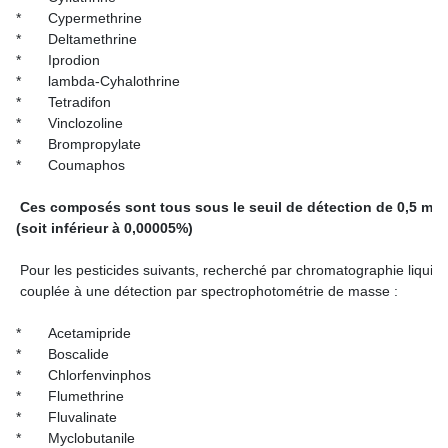
*	Cypermethrine 

*	Deltamethrine 

*	Iprodion 

*	lambda-Cyhalothrine 

*	Tetradifon 

*	Vinclozoline

*	Brompropylate

*	Coumaphos 

 Ces composés sont tous sous le seuil de détection de 0,5 mg/k
(soit inférieur à 0,00005%)
 Pour les pesticides suivants, recherché par chromatographie liqui
 couplée à une détection par spectrophotométrie de masse :

*	Acetamipride 

*	Boscalide

*	Chlorfenvinphos

*	Flumethrine

*	Fluvalinate

*	Myclobutanile
