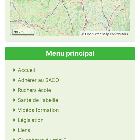
30 km
© OpenStreetMap contributors
Menu principal
Accueil
Adhérer au SACO
Ruchers école
Santé de l'abeille
Vidéos formation
Législation
Liens
Où acheter du miel ?